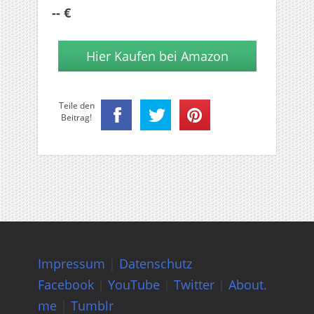
-- €
Hier Kaufen bei Amazon
Teile den
Beitrag!
Impressum
|
Datenschutz
Facebook
|
YouTube
|
Twitter
|
About.
me
|
Tumblr