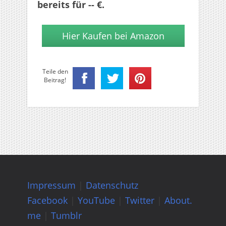
bereits für -- €.
Hier Kaufen bei Amazon
Teile den
Beitrag!
Impressum
|
Datenschutz
Facebook
|
YouTube
|
Twitter
|
About.
me
|
Tumblr